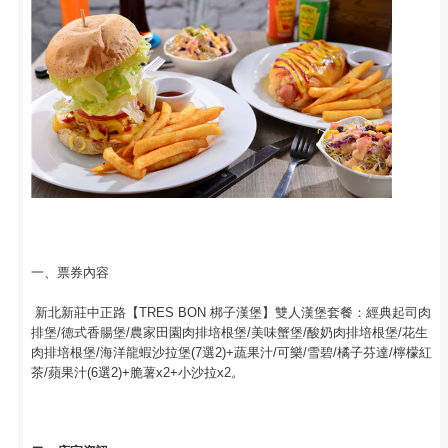
一、票券內容
新北新莊中正路【TRES BON 梆子漢堡】雙人漢堡套餐：經典起司肉
排堡/德式香腸堡/農家田園肉排培根堡/美味蟹堡/酸奶肉排培根堡/花生
肉排培根堡/海洋龍蝦沙拉堡(7選2)+蔬果汁/可樂/雪碧/橘子芬達/檸檬紅
茶/蘋果汁(6選2)+脆薯x2+小沙拉x2。