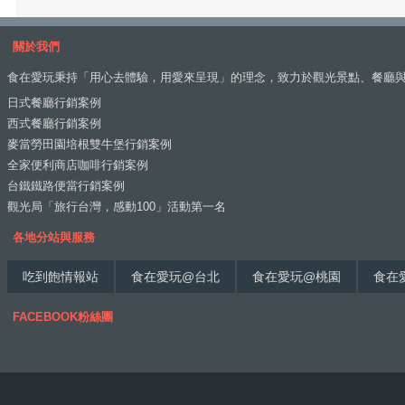
關於我們
食在愛玩秉持「用心去體驗，用愛來呈現」的理念，致力於觀光景點、餐廳
日式餐廳行銷案例
西式餐廳行銷案例
麥當勞田園培根雙牛堡行銷案例
全家便利商店咖啡行銷案例
台鐵鐵路便當行銷案例
觀光局「旅行台灣，感動100」活動第一名
各地分站與服務
吃到飽情報站
食在愛玩@台北
食在愛玩@桃園
食在
FACEBOOK粉絲團