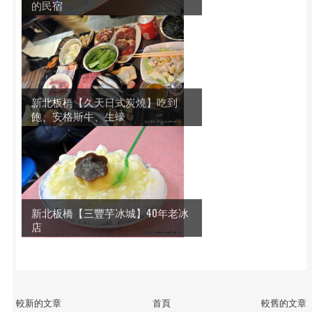
的民宿
新北板橋【久天日式炭燒】吃到
飽、安格斯牛、生蠔
新北板橋【三豐芋冰城】40年老冰
店
較新的文章
首頁
較舊的文章