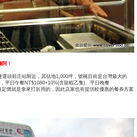
廳阿！
運頭前庄站附近，其佔地1,000坪，號稱目前是台灣最大的
平日午餐NT$1080+10%(含龍蝦乙隻)、平日晚餐
10%，不過定價就是拿來打折用的，因此店家也有提供較優惠的餐券方案