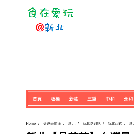
首頁
板橋
新莊
三重
中和
永和
Home
/
捷運頭前庄
/
新北
/
新北吃到飽
/
新北西式
/
新