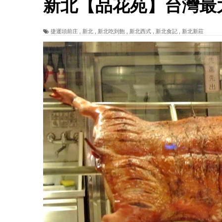
新北【品花苑】台灣最大B
捷運頭前庄
,
新北
,
新北吃到飽
,
新北西式
,
新北食記
,
新北新莊