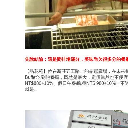
先說結論：這是間排場滿分，美味尚欠很多分的餐
【品花苑】位在新莊五工路上的晶冠廣場，在未來捷
Buffet吃到飽餐廳，既然是最大，定價當然也不便宜，
NT$880+10%、假日午餐/晚餐NT$ 980+
就是。