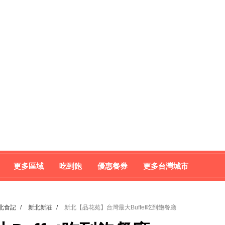
更多區域
吃到飽
優惠餐券
更多台灣城市
北食記
/
新北新莊
/
新北【品花苑】台灣最大Buffet吃到飽餐廳