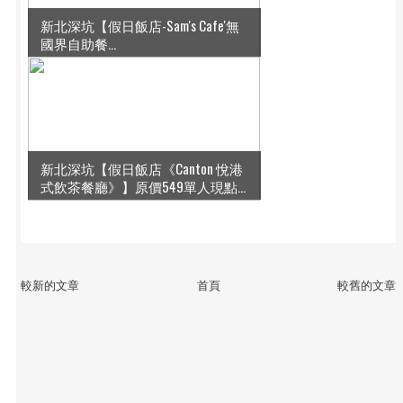
新北深坑【假日飯店-Sam's Cafe'無
國界自助餐...
新北深坑【假日飯店《Canton 悅港
式飲茶餐廳》】原價549單人現點...
較新的文章
首頁
較舊的文章