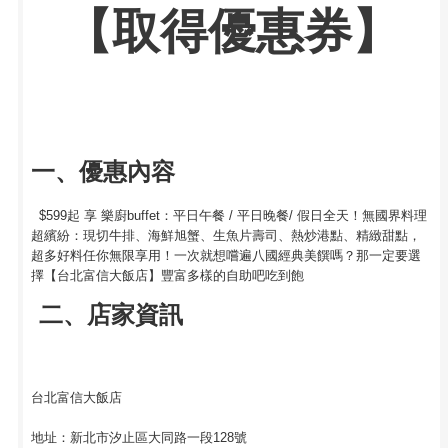
【取得優惠券】
一、優惠內容
$599起 享 樂廚buffet：平日午餐 / 平日晚餐/ 假日全天！無國界料理
超繽紛：現切牛排、海鮮旭蟹、生魚片壽司、熱炒港點、精緻甜點，
超多好料任你無限享用！一次就想嚐遍八國經典美饌嗎？那一定要選
擇【台北富信大飯店】豐富多樣的自助吧吃到飽
二、店家資訊
台北富信大飯店
地址：新北市汐止區大同路一段128號