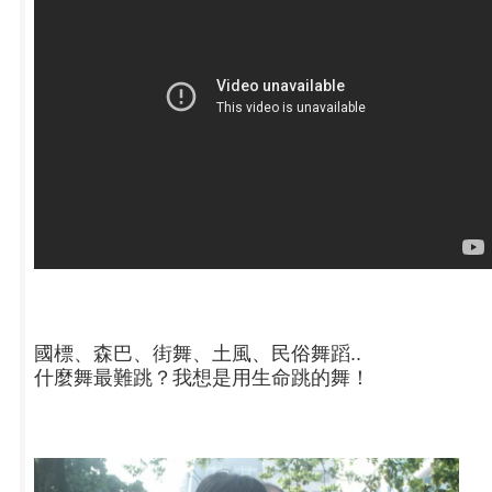
國標、森巴、街舞、土風、民俗舞蹈..
什麼舞最難跳？我想是用生命跳的舞！